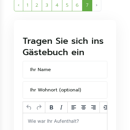
‹
1
2
3
4
5
6
7
›
Tragen Sie sich ins
Gästebuch ein